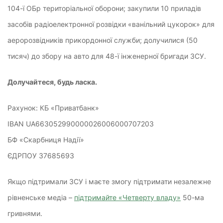
104-ї ОБр територіальної оборони; закупили 10 приладів
засобів радіоелектронної розвідки «ванільний цукорок» для
аеророзвідників прикордонної служби; долучилися (50
тисяч) до збору на авто для 48-ї інженерної бригади ЗСУ.
Долучайтеся, будь ласка.
Рахунок: КБ «Приватбанк»
IBAN UA663052990000026006000707203
БФ «Скарбниця Надії»
ЄДРПОУ 37685693
Якщо підтримали ЗСУ і маєте змогу підтримати незалежне
рівненське медіа –
підтримайте «Четверту владу»
50-ма
гривнями.