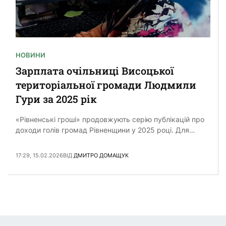
НОВИНИ
Зарплата очільниці Висоцької
територіальної громади Людмили
Гури за 2025 рік
«Рівненські гроші» продовжують серію публікацій про
доходи голів громад Рівненщини у 2025 році. Для
цього запитали кожну з 64 громад області про доходи
їх очільників. …
17:29, 15.02.2026
ВІД
ДМИТРО ДОМАЩУК