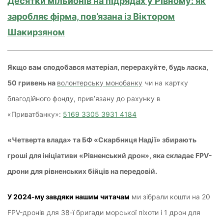
Десятки мільйонів на підрядах у Рівному: як
заробляє фірма, пов’язана із Віктором
Шакирзяном
Якщо вам сподобався матеріал, перерахуйте, будь ласка,
50 гривень на
волонтерську монобанку
чи на
картку
благодійного фонду, прив’язану до рахунку в
«Приватбанку»:
5169 3305 3931 4184
«Четверта влада» та БФ «Скарбниця Надії» збирають
гроші для ініціативи «Рівненський дрон», яка складає FPV-
дрони для рівненських бійців на передовій.
У 2024-му завдяки нашим читачам
ми зібрали кошти на 20
FPV-дронів для 38-ї бригади морської піхоти і 1 дрон для