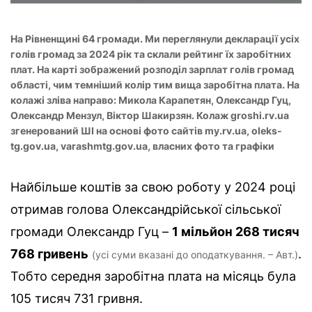
На Рівненщині 64 громади. Ми переглянули декларації усіх
голів громад за 2024 рік та склали рейтинг їх заробітних
плат. На карті зображений розподіл зарплат голів громад
області, чим темніший колір тим вища заробітна плата. На
колажі зліва направо: Микола Карапетян, Олександр Гуц,
Олександр Мензул, Віктор Шакирзян. Колаж groshi.rv.ua
згенерований ШІ на основі фото сайтів my.rv.ua, oleks-
tg.gov.ua, varashmtg.gov.ua, власних фото та графіки
Найбільше коштів за свою роботу у 2024 році
отримав голова Олександрійської сільської
громади Олександр Гуц –
1 мільйон 268 тисяч
768 гривень
.
(усі суми вказані до оподаткування. – Авт.)
Тобто середня заробітна плата на місяць була
105 тисяч 731 гривня.