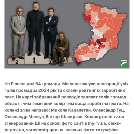
На Рівненщині 64 громади. Ми переглянули декларації усіх
голів громад за 2024 рік та склали рейтинг їх заробітних
плат. На карті зображений розподіл зарплат голів громад
області, чим темніший колір тим вища заробітна плата. На
колажі зліва направо: Микола Карапетян, Олександр Гуц,
Олександр Мензул, Віктор Шакирзян. Колаж groshi.rv.ua
згенерований ШІ на основі фото сайтів my.rv.ua, oleks-
tg.gov.ua, varashmtg.gov.ua, власних фото та графіки