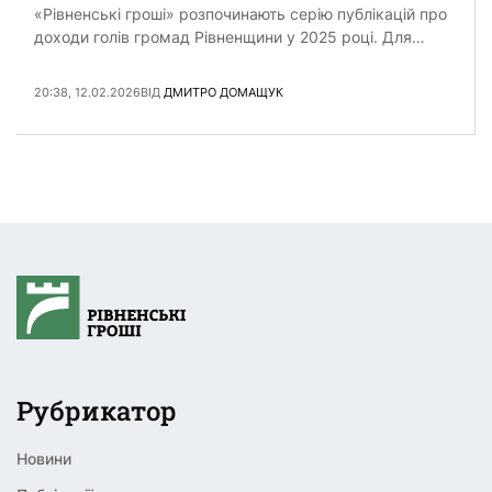
«Рівненські гроші» розпочинають серію публікацій про
доходи голів громад Рівненщини у 2025 році. Для
цього запитали кожну з 64 громад області про доходи
їх очільників. …
20:38, 12.02.2026
ВІД
ДМИТРО ДОМАЩУК
Рубрикатор
Новини