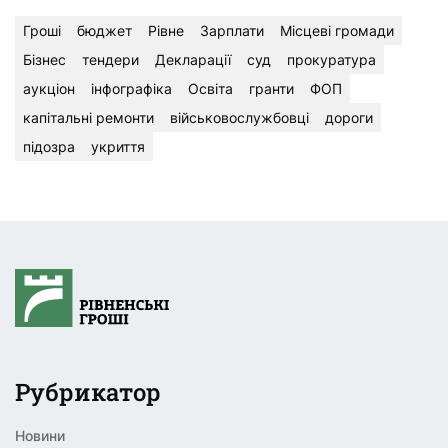
Гроші
бюджет
Рівне
Зарплати
Місцеві громади
Бізнес
тендери
Декларації
суд
прокуратура
аукціон
інфографіка
Освіта
гранти
ФОП
капітальні ремонти
військовослужбовці
дороги
підозра
укриття
Рубрикатор
Новини