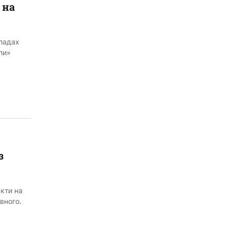
 на
кладах
ли»
з
кти на
вного.