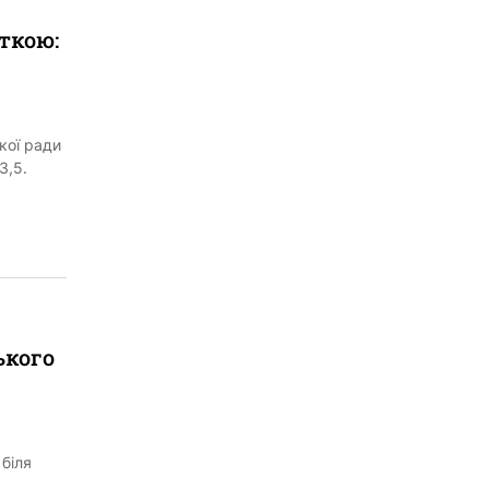
іткою:
кої ради
3,5.
ького
 біля