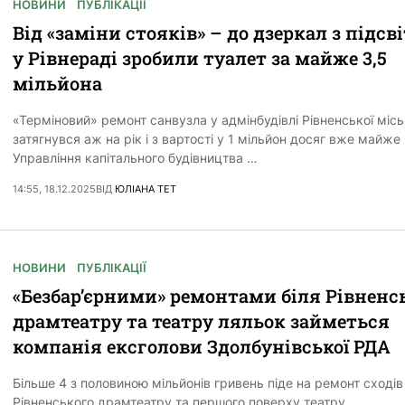
НОВИНИ
ПУБЛІКАЦІЇ
Від «заміни стояків» – до дзеркал з підсв
у Рівнераді зробили туалет за майже 3,5
мільйона
«Терміновий» ремонт санвузла у адмінбудівлі Рівненської місь
затягнувся аж на рік і з вартості у 1 мільйон досяг вже майже 
Управління капітального будівництва …
14:55, 18.12.2025
ВІД
ЮЛІАНА ТЕТ
НОВИНИ
ПУБЛІКАЦІЇ
«Безбар’єрними» ремонтами біля Рівненс
драмтеатру та театру ляльок займеться
компанія ексголови Здолбунівської РДА
Більше 4 з половиною мільйонів гривень піде на ремонт сходів
Рівненського драмтеатру та першого поверху театру