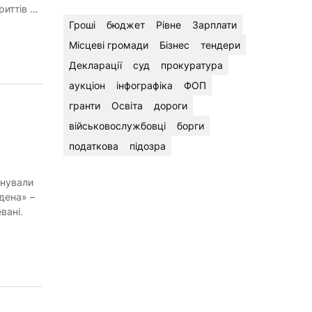
риттів …
Гроші
бюджет
Рівне
Зарплати
Місцеві громади
Бізнес
тендери
Декларації
суд
прокуратура
аукціон
інфографіка
ФОП
гранти
Освіта
дороги
військовослужбовці
борги
податкова
підозра
анували
дена» –
вані.