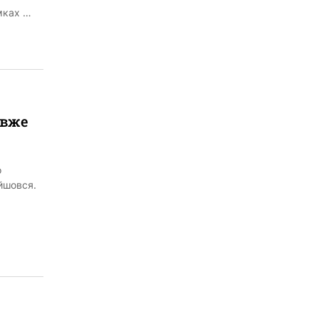
мках …
 вже
о
йшовся.