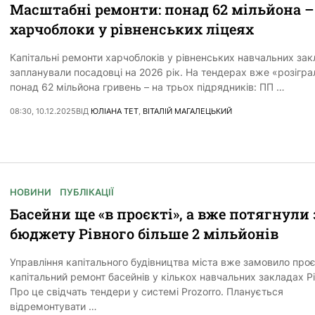
Масштабні ремонти: понад 62 мільйона –
харчоблоки у рівненських ліцеях
Капітальні ремонти харчоблоків у рівненських навчальних за
запланували посадовці на 2026 рік. На тендерах вже «розігра
понад 62 мільйона гривень – на трьох підрядників: ПП …
08:30, 10.12.2025
ВІД
ЮЛІАНА ТЕТ
,
ВІТАЛІЙ МАГАЛЕЦЬКИЙ
НОВИНИ
ПУБЛІКАЦІЇ
Басейни ще «в проєкті», а вже потягнули 
бюджету Рівного більше 2 мільйонів
Управління капітального будівництва міста вже замовило проє
капітальний ремонт басейнів у кількох навчальних закладах Рі
Про це свідчать тендери у системі Prozorro. Планується
відремонтувати …