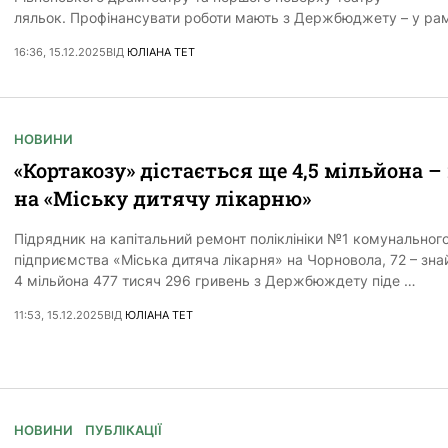
ляльок. Профінансувати роботи мають з Держбюджету – у ра
16:36, 15.12.2025
ВІД
ЮЛІАНА ТЕТ
НОВИНИ
«Кортакозу» дістається ще 4,5 мільйона –
на «Міську дитячу лікарню»
Підрядник на капітальний ремонт поліклініки №1 комунальног
підприємства «Міська дитяча лікарня» на Чорновола, 72 – зна
4 мільйона 477 тисяч 296 гривень з Держбюждету піде …
11:53, 15.12.2025
ВІД
ЮЛІАНА ТЕТ
НОВИНИ
ПУБЛІКАЦІЇ