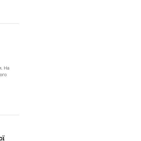
и. На
ого
ої