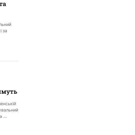
та
льний
і за
имуть
ненській
нувальний
ла …