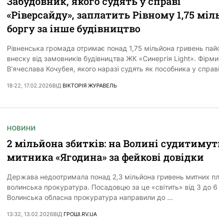
Забудовник, якого судять у справі
«Ріверсайду», заплатить Рівному 1,75 міл
боргу за інше будівництво
Рівненська громада отримає понад 1,75 мільйона гривень пай
внеску від замовників будівництва ЖК «Синергія Light». Фірми
В’ячеслава Кочубея, якого наразі судять як пособника у справ
18:22, 17.02.2026
ВІД
ВІКТОРІЯ ЖУРАВЕЛЬ
НОВИНИ
2 мільйона збитків: на Волині судитимут
митника «Ягодина» за фейкові довідки
Держава недоотримала понад 2,3 мільйона гривень митних пл
волинська прокуратура. Посадовцю за це «світить» від 3 до 6 
Волинська обласна прокуратура направили до …
13:32, 13.02.2026
ВІД
ГРОШІ.RV.UA