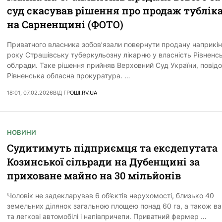
суд скасував рішення про продаж тублік
на Сарненщині (ФОТО)
Приватного власника зобов’язали повернути продану наприкін
року Страшівську туберкульозну лікарню у власність Рівненсь
облради. Таке рішення прийняв Верховний Суд України, повід
Рівненська обласна прокуратура. …
18:01, 07.02.2026
ВІД
ГРОШІ.RV.UA
НОВИНИ
Судитимуть підприємця та ексдепутата
Козинської сільради на Дубенщині за
приховане майно на 30 мільйонів
Чоловік не задекларував 6 об’єктів нерухомості, близько 40
земельних ділянок загальною площею понад 60 га, а також ва
та легкові автомобілі і напівпричепи. Приватний фермер …