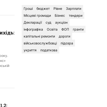
Гроші
бюджет
Рівне
Зарплати
Місцеві громади
Бізнес
тендери
Декларації
суд
аукціон
інфографіка
Освіта
ФОП
гранти
ихідь:
капітальні ремонти
дороги
військовослужбовці
підозра
укриття
податкова
року.
анс»
нській
,2: