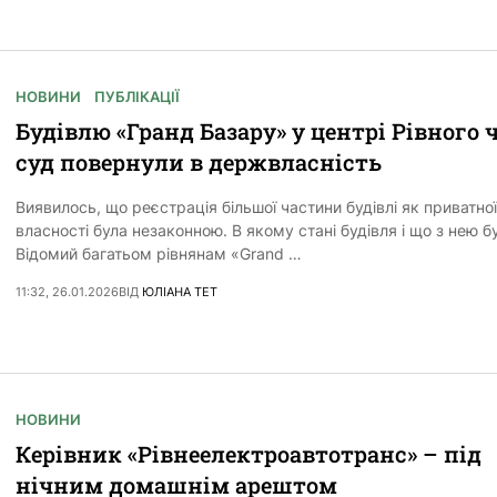
НОВИНИ
ПУБЛІКАЦІЇ
Будівлю «Гранд Базару» у центрі Рівного 
суд повернули в держвласність
Виявилось, що реєстрація більшої частини будівлі як приватної
власності була незаконною. В якому стані будівля і що з нею б
Відомий багатьом рівнянам «Grand …
11:32, 26.01.2026
ВІД
ЮЛІАНА ТЕТ
НОВИНИ
Керівник «Рівнеелектроавтотранс» – під
нічним домашнім арештом