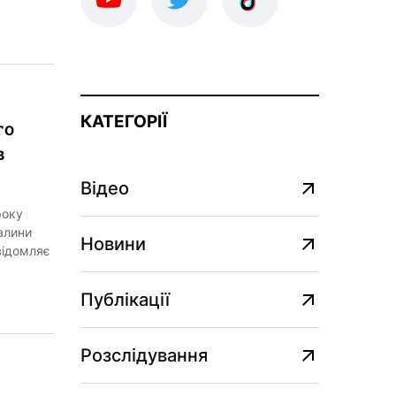
КАТЕГОРІЇ
го
в
Відео
року
алини
Новини
відомляє
Публікації
Розслідування