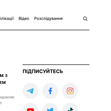
лікації
Відео
Розслідування
ПІДПИСУЙТЕСЬ
м з
ям
овідомляє
ду