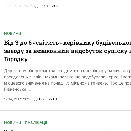
12:30, 23.02.2026
ВІД
ГРОШІ.RV.UA
НОВИНИ
Від 3 до 6 «світить» керівнику будівельно
заводу за незаконний видобуток супіску 
Городку
Директору підприємства повідомлено про підозру: минулого 
посадовець зі спільниками незаконно видобували корисні коп
місцевого значення на понад 1,5 мільйонів гривень. Про це по
Рівненська …
12:14, 19.02.2026
ВІД
ГРОШІ.RV.UA
НОВИНИ
ПУБЛІКАЦІЇ