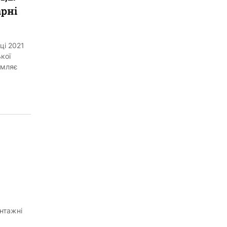
арні
ці 2021
кої
омляє
нтажні