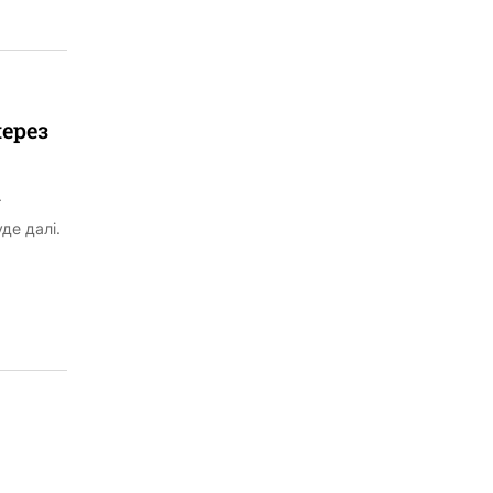
через
уде далі.