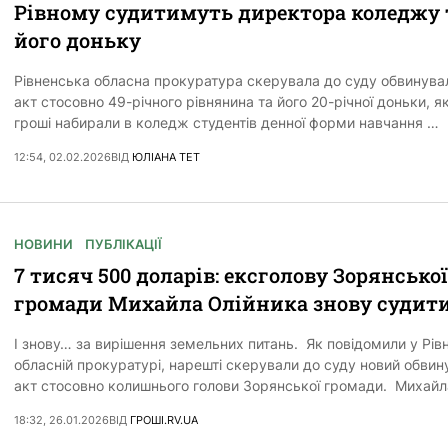
Рівному судитимуть директора коледжу 
його доньку
Рівненська обласна прокуратура скерувала до суду обвинува
акт стосовно 49-річного рівнянина та його 20-річної доньки, як
гроші набирали в коледж студентів денної форми навчання …
12:54, 02.02.2026
ВІД
ЮЛІАНА ТЕТ
НОВИНИ
ПУБЛІКАЦІЇ
7 тисяч 500 доларів: ексголову Зорянської
громади Михайла Олійника знову судит
І знову… за вирішення земельних питань. Як повідомили у Рів
обласній прокуратурі, нарешті скерували до суду новий обви
акт стосовно колишнього голови Зорянської громади. Михай
18:32, 26.01.2026
ВІД
ГРОШІ.RV.UA