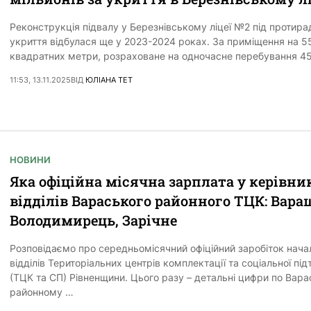
Реконструкція підвалу у Березнівському ліцеї №2 під протира
укриття відбулася ще у 2023-2024 роках. За приміщення на 5
квадратних метри, розраховане на одночасне перебування 4
11:53, 13.11.2025
ВІД
ЮЛІАНА ТЕТ
НОВИНИ
Яка офіційна місячна зарплата у керівни
відділів Вараського районного ТЦК: Вара
Володимирець, Зарічне
Розповідаємо про середньомісячний офіційний заробіток нача
відділів Територіальних центрів комплектації та соціальної пі
(ТЦК та СП) Рівненщини. Цього разу – детальні цифри по Вар
районному …