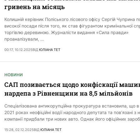
гривень на місяць
Колишній керівник Поліського лісового офісу Сергій Чуприна 
високої посади після того, як став фігурантом кримінальної с
торгівлю деревиною. Журналісти видання «Сила правди»
проаналізували, …
00:17, 10.12.2025
ВІД
ЮЛІАНА ТЕТ
НОВИНИ
САП позивається щодо конфіскації маши
нардепа з Рівненщини на 8,5 мільйонів
Спеціалізована антикорупційна прокуратура встановила, що в
2021 роках неофіційні водії народного депутата та повʼязані з 
компанії придбали три нових авто. Однак його офіційних зароб
15:28, 02.12.2025
ВІД
ЮЛІАНА ТЕТ