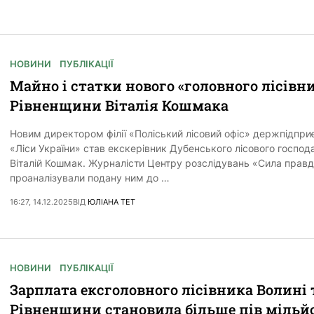
НОВИНИ
ПУБЛІКАЦІЇ
Майно і статки нового «головного лісівн
Рівненщини Віталія Кошмака
Новим директором філії «Поліський лісовий офіс» держпідпри
«Ліси України» став екскерівник Дубенського лісового господ
Віталій Кошмак. Журналісти Центру розслідувань «Сила прав
проаналізували подану ним до …
16:27, 14.12.2025
ВІД
ЮЛІАНА ТЕТ
НОВИНИ
ПУБЛІКАЦІЇ
Зарплата ексголовного лісівника Волині 
Рівненщини становила більше пів мільй