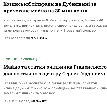
Козинської сільради на Дубенщині за
приховане майно на 30 мільйонів
Чоловік не задекларував 6 об’єктів нерухомості, близько 40
земельних ділянок загальною площею понад 60 га, а також ва
та легкові автомобілі і напівпричепи. Приватний фермер …
12:51, 07.02.2026
ВІД
ГРОШІ.RV.UA
НОВИНИ
ПУБЛІКАЦІЇ
Майно та статки очільника Рівненського
діагностичного центру Сергія Гордієвича
Офіційна річна зарплата у 74 гривні за 2018 рік, приватна
клініка дружини у їхньому ж приміщенні на 233 квадрати, біл
земельних ділянок та 5 автівок. …
15:43, 16.12.2025
ВІД
ЮЛІАНА ТЕТ