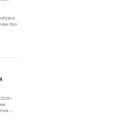
позбувся
прави про
н
 2020-
ним
ітків …