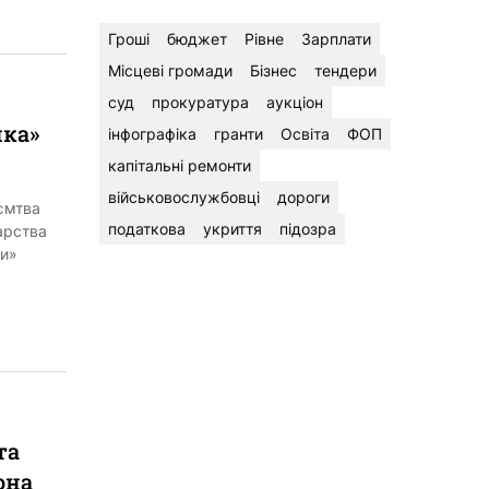
Гроші
бюджет
Рівне
Зарплати
Місцеві громади
Бізнес
тендери
суд
прокуратура
аукціон
ика»
інфографіка
гранти
Освіта
ФОП
капітальні ремонти
військовослужбовці
дороги
ємтва
податкова
укриття
підозра
арства
ди»
та
она