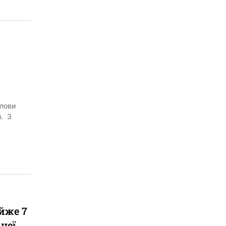
олови
и. З
йже 7
іцеї