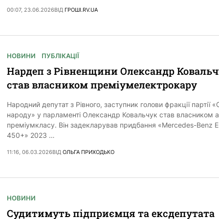
00:07, 23.06.2026
ВІД
ГРОШІ.RV.UA
НОВИНИ
ПУБЛІКАЦІЇ
Нардеп з Рівненщини Олександр Коваль
став власником преміумелектрокару
Народний депутат з Рівного, заступник голови фракції партії «
народу» у парламенті Олександр Ковальчук став власником а
преміумкласу. Він задекларував придбання «Mercedes-Benz 
450+» 2023 …
11:16, 06.03.2026
ВІД
ОЛЬГА ПРИХОДЬКО
НОВИНИ
Судитимуть підприємця та ексдепутата