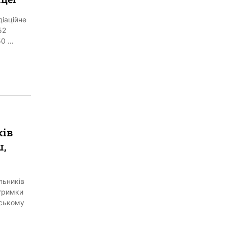
діаційне
52
50 …
ків
ш,
льників
дтримки
аському