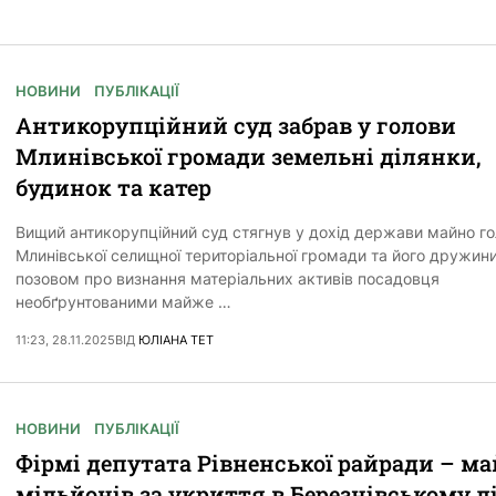
НОВИНИ
ПУБЛІКАЦІЇ
Антикорупційний суд забрав у голови
Млинівської громади земельні ділянки,
будинок та катер
Вищий антикорупційний суд стягнув у дохід держави майно г
Млинівської селищної територіальної громади та його дружин
позовом про визнання матеріальних активів посадовця
необґрунтованими майже …
11:23, 28.11.2025
ВІД
ЮЛІАНА ТЕТ
НОВИНИ
ПУБЛІКАЦІЇ
Фірмі депутата Рівненської райради – ма
мільйонів за укриття в Березнівському л