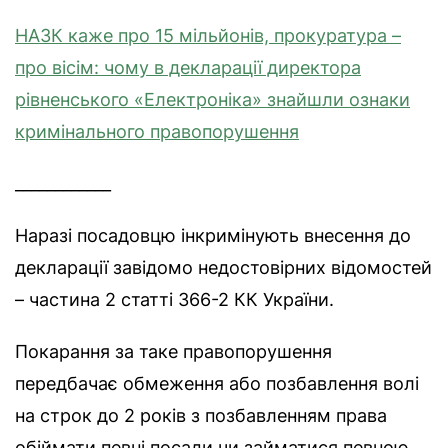
НАЗК каже про 15 мільйонів, прокуратура –
про вісім: чому в декларації директора
рівненського «Електроніка» знайшли ознаки
кримінального правопорушення
____________
Наразі посадовцю інкримінують внесення до
декларації завідомо недостовірних відомостей
– частина 2 статті 366-2 КК України.
Покарання за таке правопорушення
передбачає обмеження або позбавлення волі
на строк до 2 років з позбавленням права
обіймати певні посади чи займатися певною