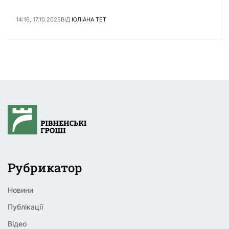
ради про детальні умови та порядок призначення
грошової компенсації на придбання житла для
14:16, 17.10.2025
ВІД
ЮЛІАНА ТЕТ
Захисників …
Рубрикатор
Новини
Публікації
Відео