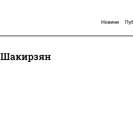
Новини
Пуб
ор Шакирзян