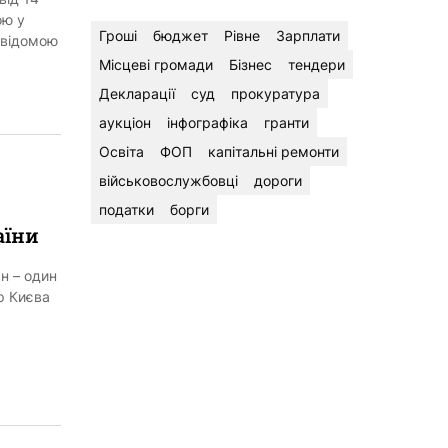
ою у
Гроші
бюджет
Рівне
Зарплати
невідомою
Місцеві громади
Бізнес
тендери
Декларації
суд
прокуратура
аукціон
інфографіка
гранти
Освіта
ФОП
капітальні ремонти
військовослужбовці
дороги
податки
борги
аїни
н – один
ер Києва