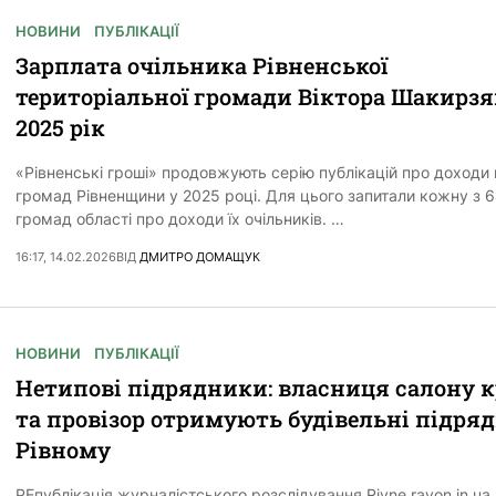
НОВИНИ
ПУБЛІКАЦІЇ
Зарплата очільника Рівненської
територіальної громади Віктора Шакирзя
2025 рік
«Рівненські гроші» продовжують серію публікацій про доходи 
громад Рівненщини у 2025 році. Для цього запитали кожну з 
громад області про доходи їх очільників. …
16:17, 14.02.2026
ВІД
ДМИТРО ДОМАЩУК
НОВИНИ
ПУБЛІКАЦІЇ
Нетипові підрядники: власниця салону 
та провізор отримують будівельні підряд
Рівному
РЕпублікація журналістського розслідування Rivne.rayon.in.ua 