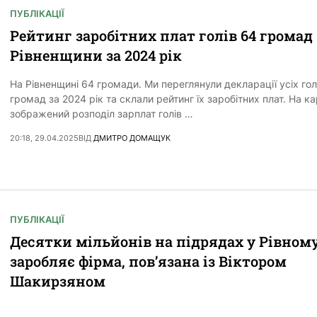
ПУБЛІКАЦІЇ
Рейтинг заробітних плат голів 64 громад
Рівненщини за 2024 рік
На Рівненщині 64 громади. Ми переглянули декларації усіх гол
громад за 2024 рік та склали рейтинг їх заробітних плат. На ка
зображений розподіл зарплат голів …
20:18, 29.04.2025
ВІД
ДМИТРО ДОМАЩУК
ПУБЛІКАЦІЇ
Десятки мільйонів на підрядах у Рівному
заробляє фірма, пов’язана із Віктором
Шакирзяном
Поки Віктор Шакирзян керує Рівненською громадою – повязан