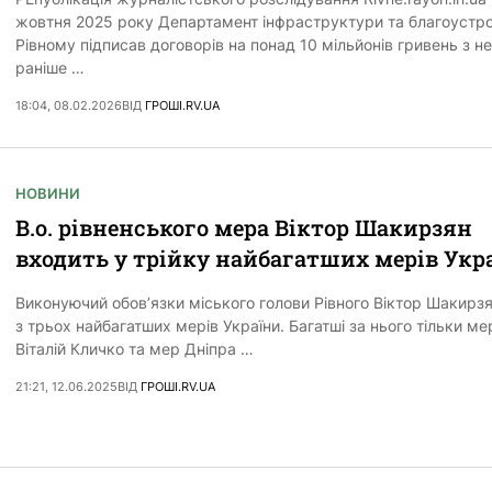
жовтня 2025 року Департамент інфраструктури та благоустр
Рівному підписав договорів на понад 10 мільйонів гривень з 
раніше …
18:04, 08.02.2026
ВІД
ГРОШІ.RV.UA
НОВИНИ
В.о. рівненського мера Віктор Шакирзян
входить у трійку найбагатших мерів Укр
Виконуючий обов’язки міського голови Рівного Віктор Шакирзя
з трьох найбагатших мерів України. Багатші за нього тільки м
Віталій Кличко та мер Дніпра …
21:21, 12.06.2025
ВІД
ГРОШІ.RV.UA