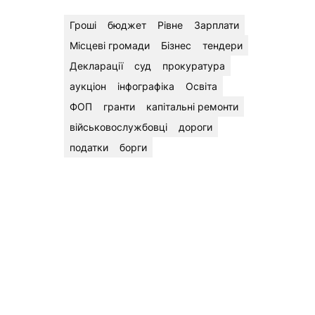
Гроші
бюджет
Рівне
Зарплати
Місцеві громади
Бізнес
тендери
Декларації
суд
прокуратура
аукціон
інфографіка
Освіта
ФОП
гранти
капітальні ремонти
військовослужбовці
дороги
податки
борги