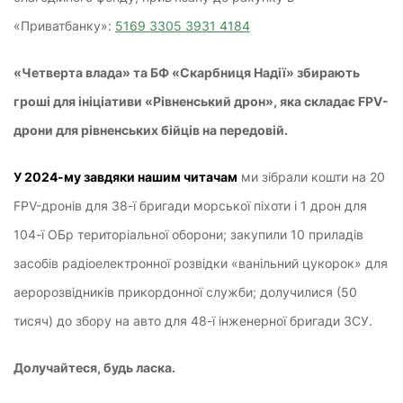
«Приватбанку»:
5169 3305 3931 4184
«Четверта влада» та БФ «Скарбниця Надії» збирають
гроші для ініціативи «Рівненський дрон», яка складає FPV-
дрони для рівненських бійців на передовій.
У 2024-му завдяки нашим читачам
ми зібрали кошти на 20
FPV-дронів для 38-ї бригади морської піхоти і 1 дрон для
104-ї ОБр територіальної оборони; закупили 10 приладів
засобів радіоелектронної розвідки «ванільний цукорок» для
аеророзвідників прикордонної служби; долучилися (50
тисяч) до збору на авто для 48-ї інженерної бригади ЗСУ.
Долучайтеся, будь ласка.