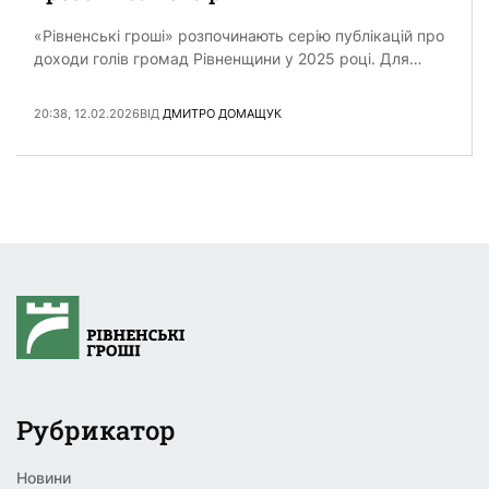
«Рівненські гроші» розпочинають серію публікацій про
доходи голів громад Рівненщини у 2025 році. Для
цього запитали кожну з 64 громад області про доходи
їх очільників. …
20:38, 12.02.2026
ВІД
ДМИТРО ДОМАЩУК
Рубрикатор
Новини