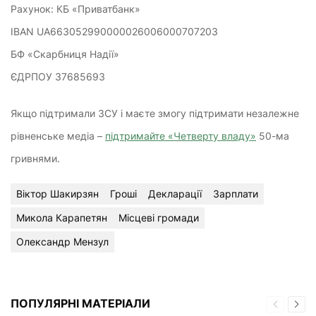
Рахунок: КБ «Приватбанк»
IBAN UA663052990000026006000707203
БФ «Скарбниця Надії»
ЄДРПОУ 37685693
Якщо підтримали ЗСУ і маєте змогу підтримати незалежне
рівненське медіа –
підтримайте «Четверту владу»
50-ма
гривнями.
Віктор Шакирзян
Гроші
Декларації
Зарплати
Микола Карапетян
Місцеві громади
Олександр Мензул
ПОПУЛЯРНІ МАТЕРІАЛИ