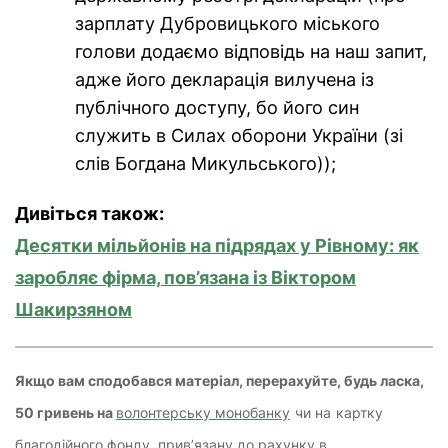
зарплату Дубровицького міського
голови додаємо відповідь на наш запит,
адже його декларація вилучена із
публічного доступу, бо його син
служить в Силах оборони України (зі
слів Богдана Микульського));
Дивіться також:
Десятки мільйонів на підрядах у Рівному: як
заробляє фірма, пов’язана із Віктором
Шакирзяном
Якщо вам сподобався матеріал, перерахуйте, будь ласка,
50 гривень на
волонтерську монобанку
чи на
картку
благодійного фонду, прив’язану до рахунку в