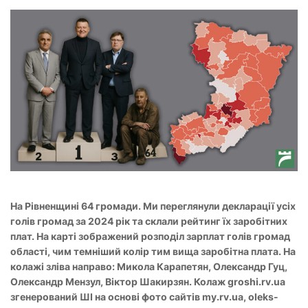
На Рівненщині 64 громади. Ми переглянули декларації усіх
голів громад за 2024 рік та склали рейтинг їх заробітних
плат. На карті зображений розподіл зарплат голів громад
області, чим темніший колір тим вища заробітна плата. На
колажі зліва направо: Микола Карапетян, Олександр Гуц,
Олександр Мензул, Віктор Шакирзян. Колаж groshi.rv.ua
згенерований ШІ на основі фото сайтів my.rv.ua, oleks-