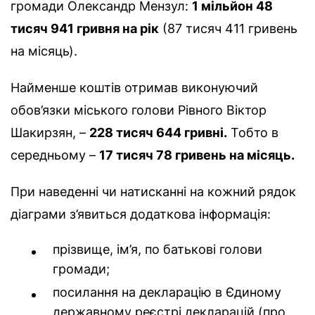
громади Олександр Мензул:
1 мільйон 48
тисяч 941 гривня на рік
(87 тисяч 411 гривень
на місяць).
Найменше коштів отримав виконуючий
обов’язки міського голови Рівного Віктор
Шакирзян, –
228 тисяч 644 гривні.
Тобто в
середньому –
17 тисяч 78 гривень на місяць.
При наведенні чи натисканні на кожний рядок
діаграми з’явиться додаткова інформація:
прізвище, ім’я, по батькові голови
громади;
посилання на декларацію в Єдиному
державному реєстрі декларацій (про