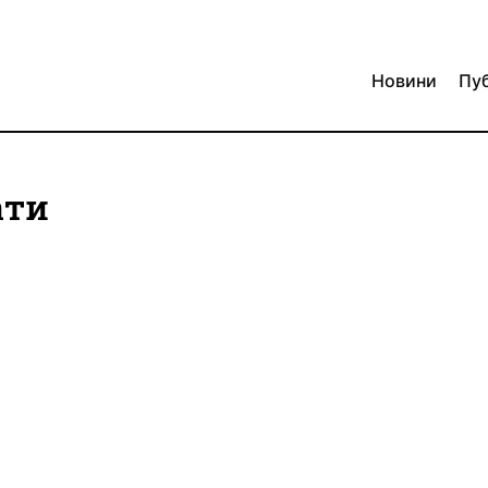
Новини
Пуб
ати