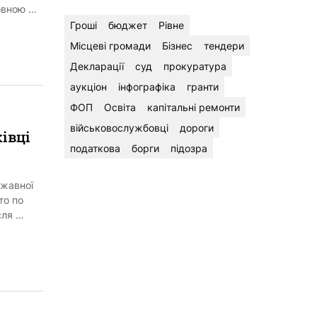
овною …
Гроші
бюджет
Рівне
Місцеві громади
Бізнес
тендери
Декларації
суд
прокуратура
аукціон
інфографіка
гранти
ФОП
Освіта
капітальні ремонти
військовослужбовці
дороги
івці
податкова
борги
підозра
ржавної
то по
сля …