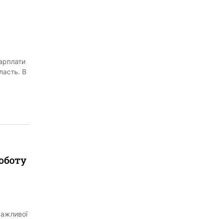
зарплати
ласть. В
оботу
важливої