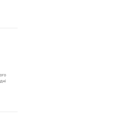
ого
дні