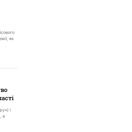
ісового
мії, як
тво
ласті
руч) і
, в