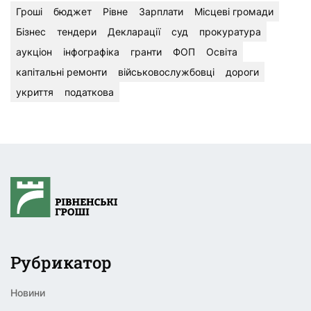
Гроші
бюджет
Рівне
Зарплати
Місцеві громади
Бізнес
тендери
Декларації
суд
прокуратура
аукціон
інфографіка
гранти
ФОП
Освіта
капітальні ремонти
військовослужбовці
дороги
укриття
податкова
Рубрикатор
Новини