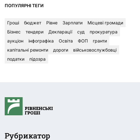
ПОПУЛЯРНІ ТЕГИ
Гроші
бюджет
Рівне
Зарплати
Місцеві громади
Бізнес
тендери
Декларації
суд
прокуратура
аукціон
інфографіка
Освіта
ФОП
гранти
капітальні ремонти
дороги
військовослужбовці
податки
підозра
Рубрикатор