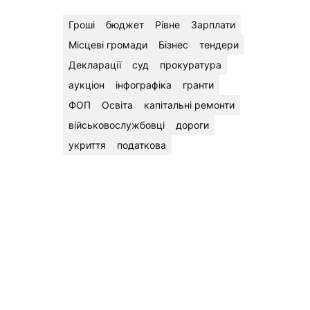
Гроші
бюджет
Рівне
Зарплати
Місцеві громади
Бізнес
тендери
Декларації
суд
прокуратура
аукціон
інфографіка
гранти
ФОП
Освіта
капітальні ремонти
військовослужбовці
дороги
укриття
податкова