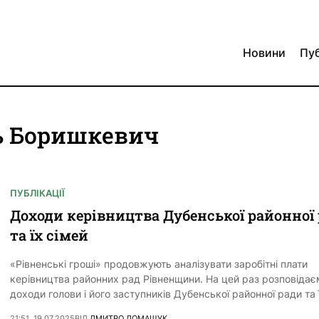
Новини
Пуб
ль Боришкевич
ПУБЛІКАЦІЇ
Доходи керівництва Дубенської районної
та їх сімей
«Рівненські гроші» продовжують аналізувати заробітні плати
керівництва районних рад Рівненщини. На цей раз розповідає
доходи голови і його заступників Дубенської районної ради та 
21:51, 19.07.2025
ВІД
ДМИТРО ДОМАЩУК