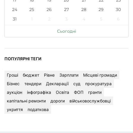
24
25
26
27
28
29
30
31
1
2
3
4
5
6
Сьогодні
ПОПУЛЯРНІ ТЕГИ
Гроші
бюджет
Рівне
Зарплати
Місцеві громади
Бізнес
тендери
Декларації
суд
прокуратура
аукціон
інфографіка
Освіта
ФОП
гранти
капітальні ремонти
дороги
військовослужбовці
укриття
податкова