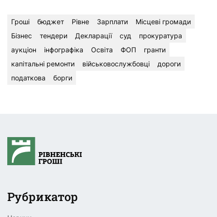
Гроші
бюджет
Рівне
Зарплати
Місцеві громади
Бізнес
тендери
Декларації
суд
прокуратура
аукціон
інфографіка
Освіта
ФОП
гранти
капітальні ремонти
військовослужбовці
дороги
податкова
борги
Рубрикатор