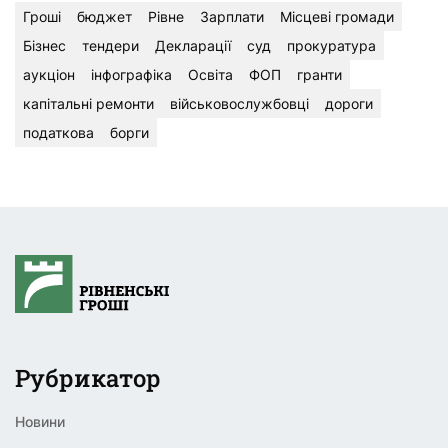
Гроші
бюджет
Рівне
Зарплати
Місцеві громади
Бізнес
тендери
Декларації
суд
прокуратура
аукціон
інфографіка
Освіта
ФОП
гранти
капітальні ремонти
військовослужбовці
дороги
податкова
борги
Рубрикатор
Новини