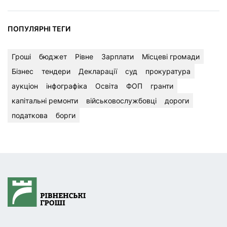
ПОПУЛЯРНІ ТЕГИ
Гроші
бюджет
Рівне
Зарплати
Місцеві громади
Бізнес
тендери
Декларації
суд
прокуратура
аукціон
інфографіка
Освіта
ФОП
гранти
капітальні ремонти
військовослужбовці
дороги
податкова
борги