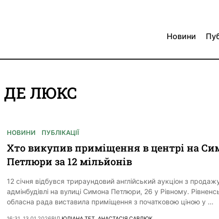
Новини
Пуб
А ДЕ ЛЮКС
НОВИНИ
ПУБЛІКАЦІЇ
Хто викупив приміщення в центрі на Си
Петлюри за 12 мільйонів
12 січня відбувся трираундовий англійський аукціон з продаж
адмінбудівлі на вулиці Симона Петлюри, 26 у Рівному. Рівненс
обласна рада виставила приміщення з початковою ціною у …
16:31, 13.01.2026
ВІД
ЮЛІАНА ТЕТ
,
АНАСТАСІЯ САВЛЮК