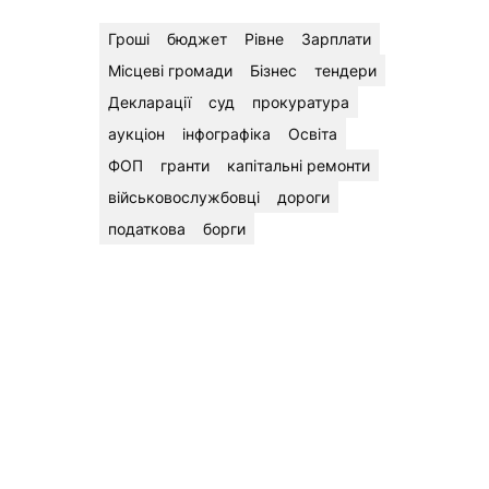
Гроші
бюджет
Рівне
Зарплати
Місцеві громади
Бізнес
тендери
Декларації
суд
прокуратура
аукціон
інфографіка
Освіта
ФОП
гранти
капітальні ремонти
військовослужбовці
дороги
податкова
борги