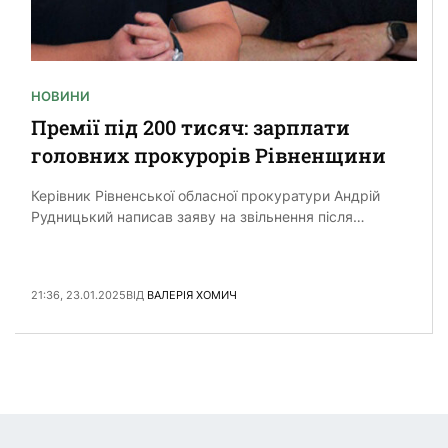
НОВИНИ
Премії під 200 тисяч: зарплати
головних прокурорів Рівненщини
Керівник Рівненської обласної прокуратури Андрій
Рудницький написав заяву на звільнення після
скандалу з підвищеною пенсією, тому наразі
прокуратура лишись без керівника. Натомість перший
заступник та …
21:36, 23.01.2025
ВІД
ВАЛЕРІЯ ХОМИЧ