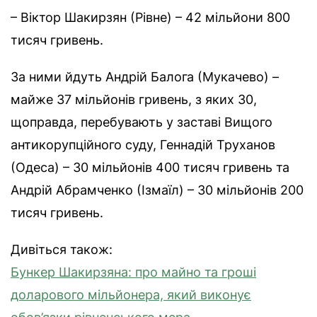
– Віктор Шакирзян (Рівне) – 42 мільйони 800
тисяч гривень.
За ними йдуть Андрій Балога (Мукачево) –
майже 37 мільйонів гривень, з яких 30,
щоправда, перебувають у заставі Вищого
антикорупційного суду, Геннадій Труханов
(Одеса) – 30 мільйонів 400 тисяч гривень та
Андрій Абрамченко (Ізмаїл) – 30 мільйонів 200
тисяч гривень.
Дивіться також:
Бункер Шакирзяна: про майно та гроші
доларового мільйонера, який виконує