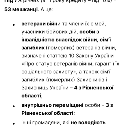
Під 7%
річних (з 11 року кредиту – під 10%) –
53 мешканці
. А це:
ветерани війн
и та члени їх сімей,
учасники бойових дій,
особи з
інвалідністю внаслідок війни
,
сім’ї
загиблих
(померлих) ветеранів війни,
визначені статтею 10 Закону України
«Про статус ветеранів війни, гарантії їх
соціального захисту», а також сім’ї
загиблих (померлих) Захисників і
Захисниць України –
4 з Рівненської
області
;
внутрішньо переміщені
особи –
3 з
Рівненської області
;
інші громадяни, які
не володіють