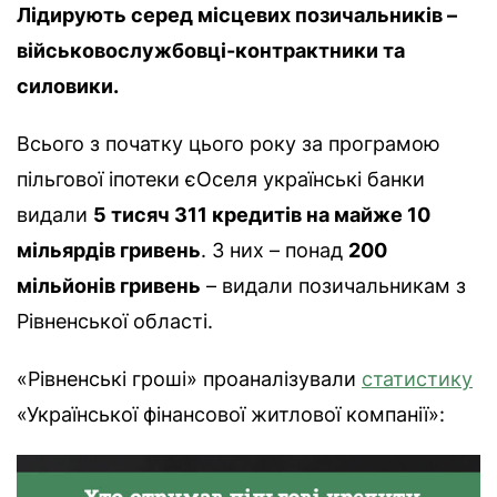
Лідирують серед місцевих позичальників –
військовослужбовці-контрактники та
силовики.
Всього з початку цього року за програмою
пільгової іпотеки єОселя українські банки
видали
5 тисяч 311 кредитів на майже 10
мільярдів гривень
. З них – понад
200
мільйонів гривень
– видали позичальникам з
Рівненської області.
«Рівненські гроші» проаналізували
статистику
«Української фінансової житлової компанії»: