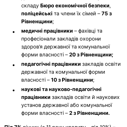
складу
Бюро економічної безпеки
,
поліцейські
та члени їх сімей –
75 з
Рівненщини
;
медичні працівники
– фахівці та
професіонали закладів охорони
здоров’я державної та комунальної
форми власності –
20 з Рівненщини;
педагогічні працівники
закладів освіти
державної та комунальної форми
власності –
10 з Рівненщини
;
наукові та науково-педагогічні
працівники
закладів освіти й наукових
установ державної або комунальної
форми власності –
2 з Рівненщини.