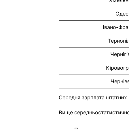
Хмельн
Одес
Івано-Фра
Тернопі
Чернігі
Кіровогр
Чернів
Середня зарплата штатних п
Вище середньостатистичн