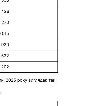
 558
 428
1 270
 015
 920
 522
 202
пні 2025 року виглядає так.
і
: