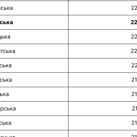
вська
22
нська
22
цька
22
тська
22
ська
22
ська
21
ька
21
рська
2
ська
21