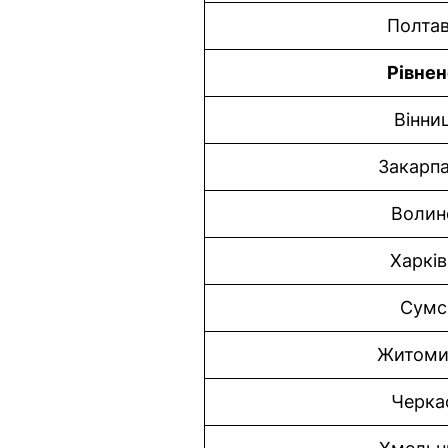
Полта
Рівне
Вінни
Закарпа
Волин
Харків
Сумс
Житоми
Черка