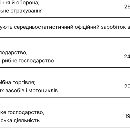
ння й оборона;
26
льне страхування
нують середньостатистичний офіційний заробіток в
подарство,
24
а рибне господарство
ібна торгівля;
20
 засобів і мотоциклів
ке господарство,
1
ська діяльність