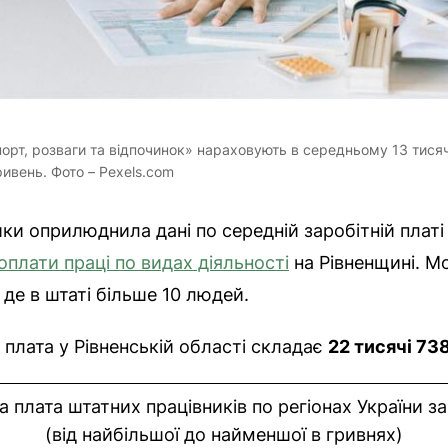
орт, розваги та відпочинок» нараховують в середньому 13 тисяч 
ивень. Фото – Pexels.com
 оприлюднила дані по середній заробітній платі в
оплати праці по видах діяльності
на Рівненщині. Мо
 де в штаті більше 10 людей.
 плата у Рівненській області складає
22 тисячі 73
 плата штатних працівників по регіонах України з
(від найбільшої до найменшої в гривнях)