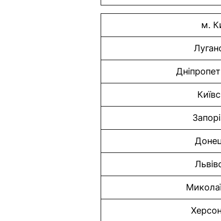
м. К
Луган
Дніпропе
Київс
Запорі
Доне
Львів
Микола
Херсо