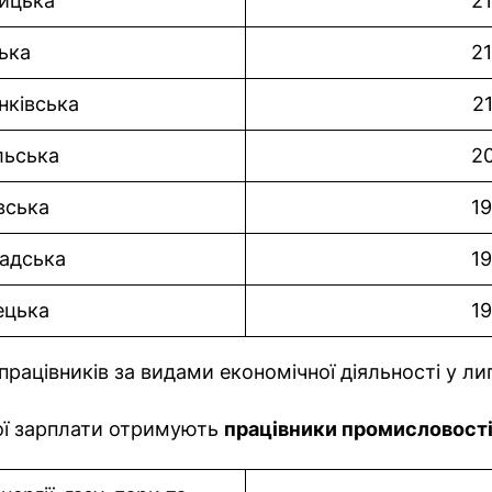
ицька
21
ька
21
нківська
2
льська
20
вська
19
адська
19
ецька
19
рацівників за видами економічної діяльності у ли
ої зарплати отримують
працівники промисловост