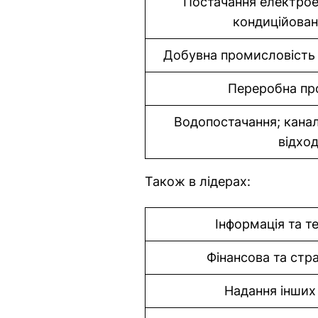
Постачання електроене
кондиційован
Добувна промисловість і
Переробна пр
Водопостачання; канал
відхо
Також в лідерах:
Інформація та т
Фінансова та стра
Надання інших 