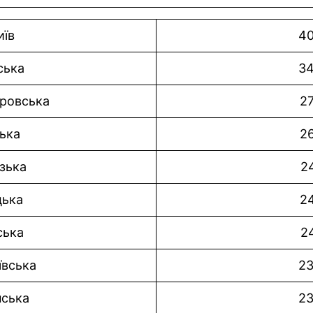
иїв
40
ська
34
тровська
27
ька
26
зька
2
цька
24
ська
2
ївська
23
нська
23