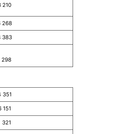
 210
 268
 383
 298
 351
6 151
1 321