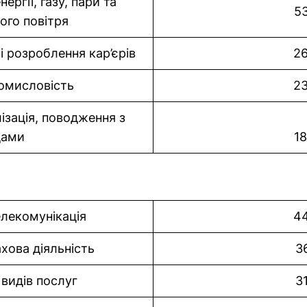
ргії, газу, пари та
53
ого повітря
 розроблення кар’єрів
26
омисловість
23
ізація, поводження з
дами
18
елекомунікація
44
хова діяльність
3
видів послуг
3