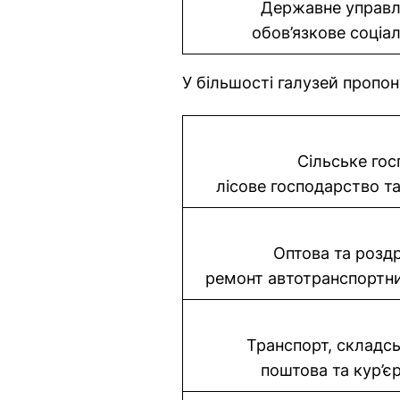
Державне управлі
обов’язкове соціа
У більшості галузей пропо
Сільське гос
лісове господарство т
Оптова та роздр
ремонт автотранспортних
Транспорт, складсь
поштова та кур’єр