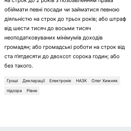
на строк до 2 років з позбавленням права
обіймати певні посади чи займатися певною
діяльністю на строк до трьох років; або штраф
від шести тисяч до восьми тисяч
неоподатковуваних мінімумів доходів
громадян; або громадські роботи на строк від
ста п’ятдесяти до двохсот сорока годин; або
без такого.
Гроші
Декларації
Електронік
НАЗК
Олег Хижняк
підозра
Рівне