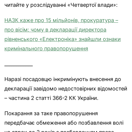
читайте у розслідуванні «Четвертої влади»:
НАЗК каже про 15 мільйонів, прокуратура –
про вісім: чому в декларації директора
рівненського «Електроніка» знайшли ознаки
кримінального правопорушення
____________
Наразі посадовцю інкримінують внесення до
декларації завідомо недостовірних відомостей
– частина 2 статті 366-2 КК України.
Покарання за таке правопорушення
передбачає обмеження або позбавлення волі