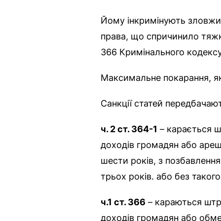
Йому інкримінують зловж
права, що спричинило тяжкі 
366 Кримінального кодексу
Максимальне покарання, я
Санкції статей передбачаю
ч. 2 ст. 364-1
– карається ш
доходів громадян або арешт
шести років, з позбавленн
трьох років. або без такого
ч.1 ст. 366
– караються штр
доходів громадян або обме