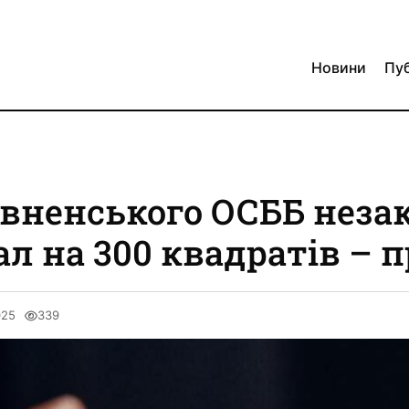
Новини
Пуб
івненського ОСББ неза
ал на 300 квадратів – 
025
339