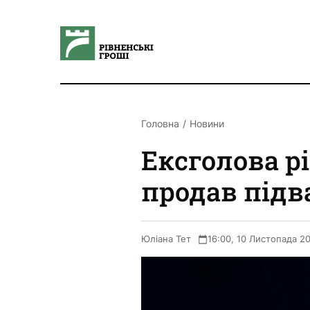
Головна
Новини
Ексголова р
продав підв
Юліана Тет
16:00, 10 Листопада 2