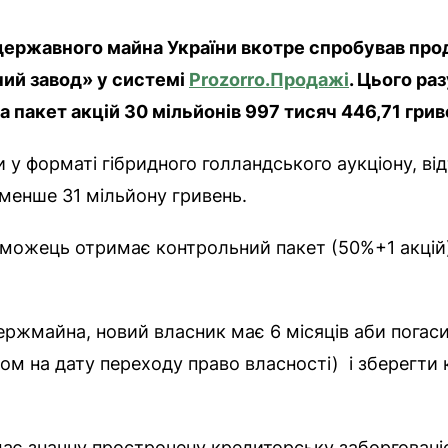
державного майна України вкотре спробував прод
ний завод» у системі
Prozorro.Продажі
. Цього ра
 пакет акцій 30 мільйонів 997 тисяч 446,71 грив
у форматі гібридного голландського аукціону, відт
 менше 31 мільйону гривень.
еможець отримає контрольний пакет (50%+1 акцій)
ржмайна, новий власник має 6 місяців аби погаси
м на дату переходу право власності) і зберегти 
ає значну прострочену кредиторську заборгованіст