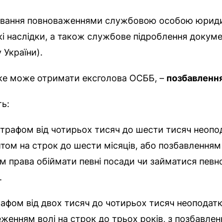
ивання повноваженнями службовою особою юриди
наслідки, а також службове підроблення документів
 України).
ке може отримати ексголова ОСББ, –
позбавлення 
ть:
трафом від чотирьох тисяч до шести тисяч неопо
ом на строк до шести місяців, або позбавленням 
ям права обіймати певні посади чи займатися певн
.
афом від двох тисяч до чотирьох тисяч неоподатк
женням волі на строк до трьох років, з позбавлен