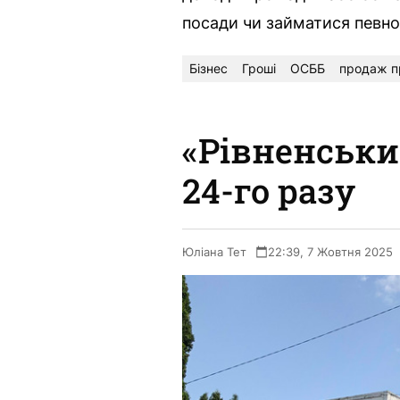
посади чи займатися певною
Бізнес
Гроші
ОСББ
продаж п
«Рівненськи
24-го разу
Юліана Тет
22:39, 7 Жовтня 2025