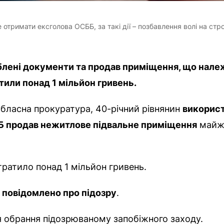
тримати ексголова ОСББ, за такі дії – позбавлення волі на строк
блені документи та продав приміщення, що нал
тили понад 1 мільйон гривень.
обласна прокуратура, 40-річний рівнянин
використ
СББ продав нежитлове підвальне приміщення
майже
тратило понад 1 мільйон гривень.
–
повідомлено про підозру
.
я обрання підозрюваному запобіжного заходу.