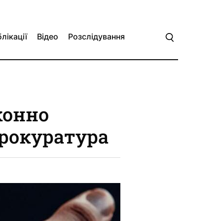
лікації
Відео
Розслідування
конно
прокуратура