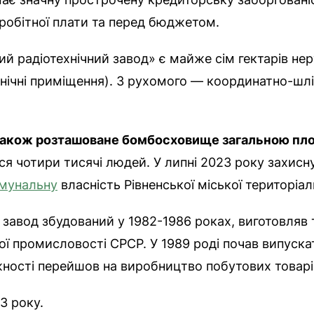
заробітної плати та перед бюджетом.
ий радіотехнічний завод» є майже сім гектарів не
ехнічні приміщення). З рухомого — координатно-шл
у також розташоване бомбосховище загальною п
ся чотири тисячі людей. У липні 2023 року захис
омунальну
власність Рівненської міської територіа
 завод збудований у 1982-1986 роках, виготовляв 
ї промисловості СРСР. У 1989 роді почав випускат
ності перейшов на виробництво побутових товарі
3 року.