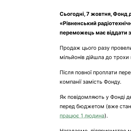
Сьогодні, 7 жовтня, Фонд 
«Рівненський радіотехніч
переможець має віддати за
Продаж цього разу провели 
мільйонів дійшла до трохи
Після повної проплати пер
компанії замість Фонду.
Як повідомляють у Фонді де
перед бюджетом (вже стано
працює 1 людина
).
Нагадаємо, підприємство м