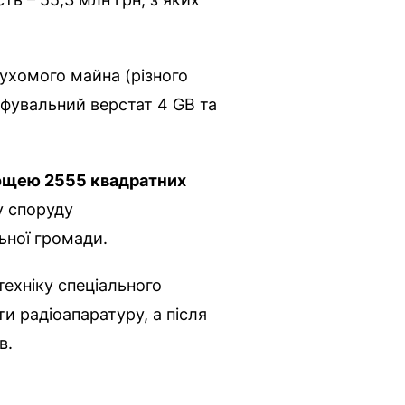
рухомого майна (різного
іфувальний верстат 4 GB та
лощею 2555 квадратних
ну споруду
льної громади.
техніку спеціального
и радіоапаратуру, а після
в.