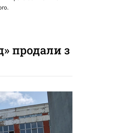
ого.
д» продали з