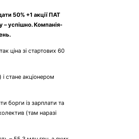
ати 50% +1 акції ПАТ
зу – успішно. Компанія-
ень.
ак ціна зі стартових 60
 і стане акціонером
ти борги із зарплати та
колектив (там наразі
ь – 55,3 млн грн, з яких