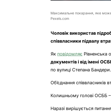
Максимальне покарання, яке може о
Pexels.com
Чоловік використав підро
співвласники підвалу втра
Як
повідомляє
Рівненська 
документів і від імені О
по вулиці Степана Бандери.
Об’єднання співвласників в
Колишньому голові ОСББ 
Наразі вирішується питанн