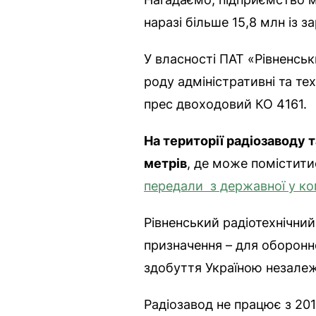
наразі більше 15,8 млн із 
У власності ПАТ «Рівненськ
роду адміністративні та т
прес двоходовий КО 4161.
На території радіозавод
метрів
, де може помістити
передали з державної у к
Рівненський радіотехнічний
призначення – для оборонно
здобуття Україною незалеж
Радіозавод не працює з 201