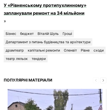
У «Рівненському протипухлинному»
запланували ремонт на 34 мільйони
»
Бізнес
бюджет
Віталій Шуль
Гроші
Департамент з питань будівництва та архітектури
драмтеатр
капітальні ремонти
Оленвіт
Рівне
сходи
театр ляльок
тендери
ПОПУЛЯРНІ МАТЕРІАЛИ