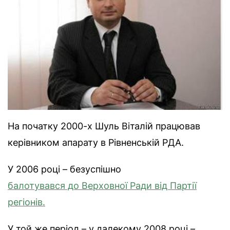
На початку 2000-х Шуль Віталій працював
керівником апарату в Рівненській РДА.
У 2006 році – безуспішно
балотувався до Верховної Ради від Партії
регіонів.
У той же період – у далекому 2008 році –