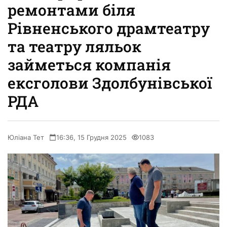
ремонтами біля
Рівненського драмтеатру
та театру ляльок
займеться компанія
ексголови Здолбунівської
РДА
Юліана Тет
16:36, 15 Грудня 2025
1083