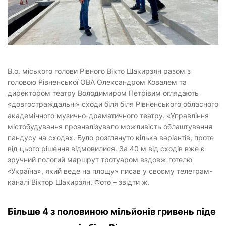
В.о. міського голови Рівного Вікто Шакирзян разом з
головою Рівненської ОВА Олександром Ковалем та
директором театру Володимиром Петрівим оглядають
«довгостраждальні» сходи біля біля Рівненського обласного
академічного музично-драматичного театру. «Управління
містобудування проаналізувало можливість облаштування
пандусу на сходах. Було розглянуто кілька варіантів, проте
від цього рішення відмовилися. За 40 м від сходів вже є
зручний пологий маршрут тротуаром вздовж готелю
«Україна», який веде на площу» писав у своєму телеграм-
каналі Віктор Шакирзян. Фото – звідти ж.
Більше 4 з половиною мільйонів гривень піде