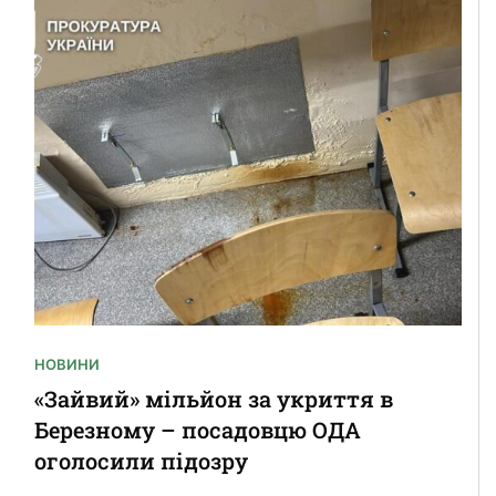
ИНИ
ПУБЛІКАЦ
айвий» мільйон за укриття в
«Янко
резному – посадовцю ОДА
відре
олосили підозру
Рівно