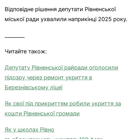
Відповідне рішення депутати Рівненської
міської ради ухвалили наприкінці 2025 року.
________
Читайте також:
Депутату Рівненської райради оголосили
підозру через ремонт укриття в
Березнівському ліцеї
Як свої під прикриттям робили укриття за
кошти Рівненської громади
Як у школах Рівн
о