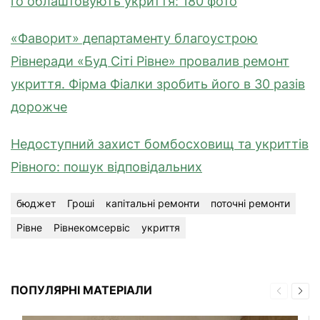
го облаштовують укриття: 180 фото
«Фаворит» департаменту благоустрою
Рівнеради «Буд Сіті Рівне» провалив ремонт
укриття. Фірма Фіалки зробить його в 30 разів
дорожче
Недоступний захист бомбосховищ та укриттів
Рівного: пошук відповідальних
бюджет
Гроші
капітальні ремонти
поточні ремонти
Рівне
Рівнекомсервіс
укриття
ПОПУЛЯРНІ МАТЕРІАЛИ