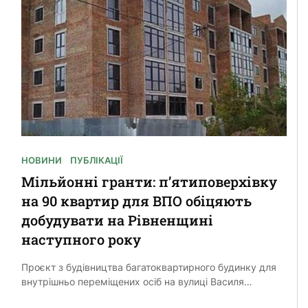
НОВИНИ
ПУБЛІКАЦІЇ
Мільйонні гранти: п’ятиповерхівку
на 90 квартир для ВПО обіцяють
добудувати на Рівненщині
наступного року
Проєкт з будівництва багатоквартирного будинку для
внутрішньо переміщених осіб на вулиці Василя
Червонія у Дубні з’явився ще у 2023 році. Відтоді