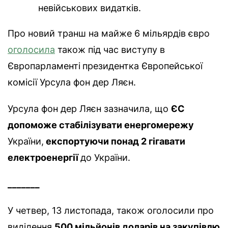
невійськових видатків.
Про новий транш на майже 6 мільярдів євро
оголосила
також під час виступу в
Європарламенті
президентка Європейської
комісії Урсула фон дер Ляєн.
Урсула фон дер Ляєн зазначила, що
ЄС
допоможе стабілізувати енергомережу
України,
експортуючи понад 2 гігавати
електроенергії
до України.
_______
У четвер, 13 листопада, також оголосили про
виділення
500 мільйонів доларів на закупівлю