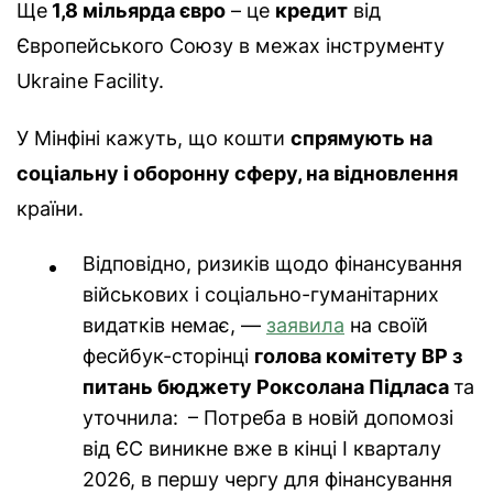
Ще
1,8 мільярда євро
– це
кредит
від
Європейського Союзу в межах інструменту
Ukraine Facility.
У Мінфіні кажуть, що кошти
спрямують на
соціальну і оборонну сферу, на відновлення
країни.
Відповідно, ризиків щодо фінансування
військових і соціально-гуманітарних
видатків немає, —
заявила
на своїй
фесйбук-сторінці
голова комітету ВР з
питань бюджету Роксолана Підласа
та
уточнила:
– Потреба в новій допомозі
від ЄС виникне вже в кінці І кварталу
2026, в першу чергу для фінансування